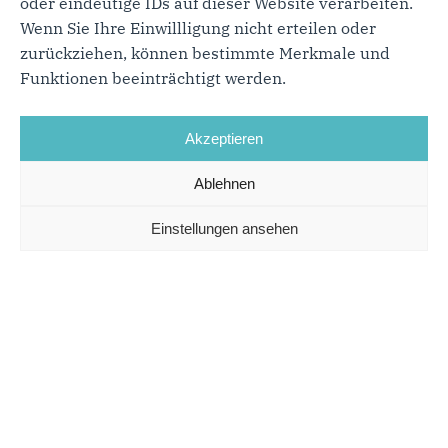
oder eindeutige IDs auf dieser Website verarbeiten.
Wenn Sie Ihre Einwillligung nicht erteilen oder
zurückziehen, können bestimmte Merkmale und
Funktionen beeinträchtigt werden.
Akzeptieren
Ablehnen
Einstellungen ansehen
Region
Die Region ist wirtschaftlich stark durch den Mittelstand
geprägt. Neben Offenburg als Wirtschaftsstandort spielen
auch der Tourismus und die Landwirtschaft eine zentrale