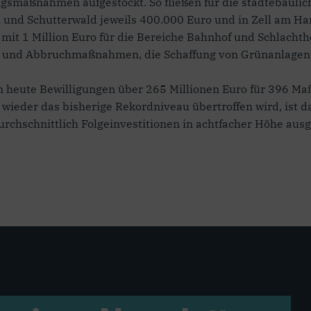
ngsmaßnahmen aufgestockt. So fließen für die städtebaul
 und Schutterwald jeweils 400.000 Euro und in Zell am Ha
mit 1 Million Euro für die Bereiche Bahnhof und Schlachth
b und Abbruchmaßnahmen, die Schaffung von Grünanlagen 
um heute Bewilligungen über 265 Millionen Euro für 396 
 wieder das bisherige Rekordniveau übertroffen wird, is
rchschnittlich Folgeinvestitionen in achtfacher Höhe ausg