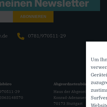
 meinen
Newsletter
ABONNIEREN
w.de
0781/970511-29
Um Ihn
verwen
Geräte
zuzugr
isbüro
Abgeordnetenbüro im Land
zustim
/970511-29
Haus der Abgeordneten
Surfver
/2063148570
Konrad-Adenauer-Straße 12
70173 Stuttgart
Website