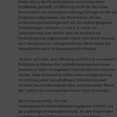
dieses Jahr in das Förderprogramm zum kommunalen
Straßenbau geschafft. In Offenburg wurde der Bau eines
Kreisverkehrs am Knotenpunkt Südring/Zähringer Straße ins
Programm aufgenommen. Der Kreisverkehr soll den
nördlichen Stadtteil Stegermatt mit den südlich gelegenen
Freizeitanlagen verbinden. In Zell a. H. wurde die
Instandsetzung einer Brücke über die Nordrach ins
Förderprogramm aufgenommen. Damit unterstützt das Land
auch Kommunen im Landtagswahlkreis Offenburg bei den
Herausforderungen im kommunalen Straßenbau.
„Es freut mich sehr, dass Offenburg und Zell a. H. aus meinem
Wahlkreis im Rahmen des Landesförderprogramms einen
Zuschuss in Höhe von insgesamt rund 650.000 Euro erhalten
werden. Diese Fördermittel stellen einen wichtigen Beitrag
zur Stärkung einer zukunftsfähigen Mobilität und einer
verlässlichen Verkehrsinfrastruktur auf kommunaler Ebene
dar“, erklärt der Landtagsabgeordnete Volker Schebesta.
Die Förderung erfolgt über das
Landesgemeindeverkehrsfinanzierungsgesetz (LGVFG) und
die zugehörige Verwaltungsvorschrift. Mit den Förderungen
im Rahmen des LGVFG unterstützt das Land Baden-