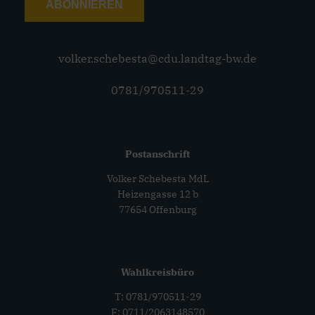
ABONNIEREN
volker.schebesta@cdu.landtag-bw.de
0781/970511-29
Postanschrift
Volker Schebesta MdL
Heizengasse 12 b
77654 Offenburg
Wahlkreisbüro
T: 0781/970511-29
F: 0711/2063148570