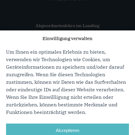
Abgeordnetenbüro im Landtag
Haus der Abgeordneten
Einwilligung verwalten
Konrad-Adenauer-Straße 12
70173 Stuttgart
Um Ihnen ein optimales Erlebnis zu bieten,
verwenden wir Technologien wie Cookies, um
Geräteinformationen zu speichern und/oder darauf
zuzugreifen. Wenn Sie diesen Technologien
zustimmen, können wir Daten wie das Surfverhalten
oder eindeutige IDs auf dieser Website verarbeiten.
Wenn Sie Ihre Einwillligung nicht erteilen oder
zurückziehen, können bestimmte Merkmale und
Funktionen beeinträchtigt werden.
Impressum
Datenschutz
Cookie-Richtlinie
Akzeptieren