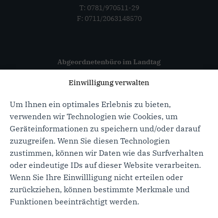
T: 0781/970511-29
F: 0711/2063148570
Abgeordnetenbüro im Landtag
Haus der Abgeordneten
Einwilligung verwalten
Konrad-Adenauer-Straße 12
70173 Stuttgart
Um Ihnen ein optimales Erlebnis zu bieten,
verwenden wir Technologien wie Cookies, um
Geräteinformationen zu speichern und/oder darauf
zuzugreifen. Wenn Sie diesen Technologien
zustimmen, können wir Daten wie das Surfverhalten
oder eindeutige IDs auf dieser Website verarbeiten.
Wenn Sie Ihre Einwillligung nicht erteilen oder
zurückziehen, können bestimmte Merkmale und
Funktionen beeinträchtigt werden.