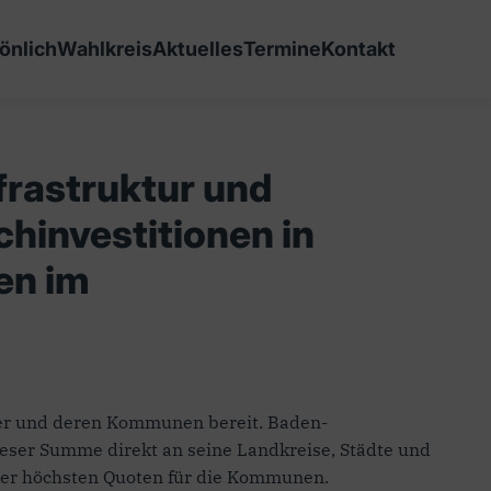
önlich
Wahlkreis
Aktuelles
Termine
Kontakt
frastruktur und
chinvestitionen in
en im
der und deren Kommunen bereit. Baden-
ieser Summe direkt an seine Landkreise, Städte und
 der höchsten Quoten für die Kommunen.