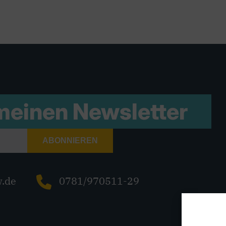
 meinen
Newsletter
ABONNIEREN
w.de
0781/970511-29