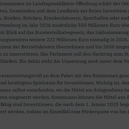
 Kommunen im Landtagswahlkreis Offenburg erhält der Orten
dten, Gemeinden und dem Landkreis zur freien Investition 
, Straßen, Brücken, Krankenhäusern, Sporthallen oder and
ttemberg im Jahr 2026 zusätzliche 550 Millionen Euro üb
 Blick auf das Bundesteilhabegesetz, das Inklusionsausg
ungszentren weitere 222 Millionen Euro einmalig in 2026
ozent der Betriebskosten übernehmen und bis 2030 insgesa
zu unterstützen. Das Parlament soll den Nachtrag zum S
ließen. Bis dahin steht die Umsetzung noch unter dem Vo
 verantwortungsvoll an dem Paket mit den Kommunen gearb
benötigten Spielraum für Investitionen. Wichtig ist, dass
nnen selbst entscheiden, wo die Mittel am dringendsten b
hren eingesetzt werden. Kommunen können die Mittel aus i
rfähig sind Investitionen, die nach dem 1. Januar 2025 b
werden, sodass im Einzelfall eine Förderquote von bis zu