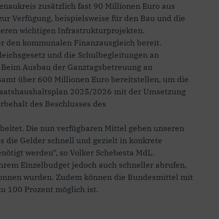
aukreis zusätzlich fast 90 Millionen Euro aus
zur Verfügung, beispielsweise für den Bau und die
eren wichtigen Infrastrukturprojekten.
er den kommunalen Finanzausgleich bereit.
leichsgesetz und die Schulbegleitungen an
. Beim Ausbau der Ganztagsbetreuung an
mt über 600 Millionen Euro bereitstellen, um die
taatshaushaltsplan 2025/2026 mit der Umsetzung
rbehalt des Beschlusses des
eitet. Die nun verfügbaren Mittel geben unseren
 die Gelder schnell und gezielt in konkrete
enötigt werden“, so Volker Schebesta MdL.
hrem Einzelbudget jedoch auch schneller abrufen,
egonnen wurden. Zudem können die Bundesmittel mit
 100 Prozent möglich ist.