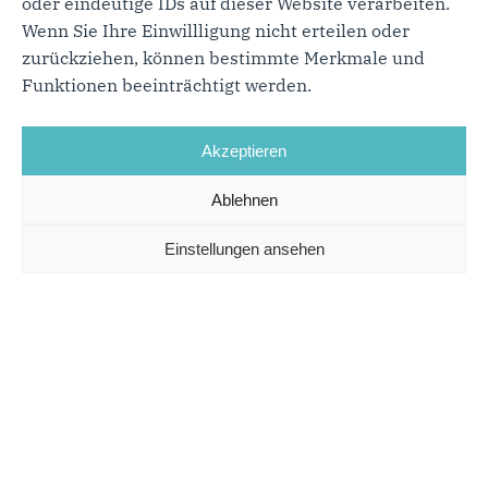
oder eindeutige IDs auf dieser Website verarbeiten.
Wenn Sie Ihre Einwillligung nicht erteilen oder
zurückziehen, können bestimmte Merkmale und
Funktionen beeinträchtigt werden.
Akzeptieren
Ablehnen
Einstellungen ansehen
Region
Die Region ist wirtschaftlich stark durch den Mittelstand
geprägt. Neben Offenburg als Wirtschaftsstandort spielen
auch der Tourismus und die Landwirtschaft eine zentrale