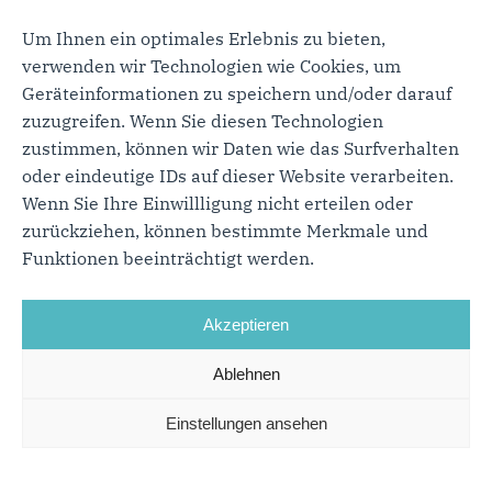
historischen Bürgerwehren,
Um Ihnen ein optimales Erlebnis zu bieten,
Bürgermilizen und Stadtgarden in Baden-
verwenden wir Technologien wie Cookies, um
Württemberg e.V.
Geräteinformationen zu speichern und/oder darauf
Mitglied im Förderverein für
zuzugreifen. Wenn Sie diesen Technologien
Suchtberatung in Offenburg e.V.
zustimmen, können wir Daten wie das Surfverhalten
oder eindeutige IDs auf dieser Website verarbeiten.
Kreisvorsitzender CDU Ortenau von 2001
Wenn Sie Ihre Einwillligung nicht erteilen oder
bis 2024
zurückziehen, können bestimmte Merkmale und
Funktionen beeinträchtigt werden.
Akzeptieren
Ablehnen
Einstellungen ansehen