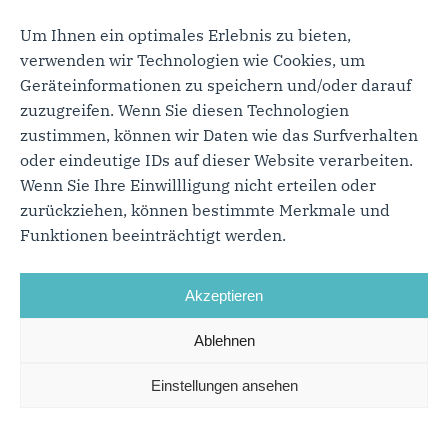
historischen Bürgerwehren,
Um Ihnen ein optimales Erlebnis zu bieten,
Bürgermilizen und Stadtgarden in Baden-
verwenden wir Technologien wie Cookies, um
Württemberg e.V.
Geräteinformationen zu speichern und/oder darauf
Mitglied im Förderverein für
zuzugreifen. Wenn Sie diesen Technologien
Suchtberatung in Offenburg e.V.
zustimmen, können wir Daten wie das Surfverhalten
oder eindeutige IDs auf dieser Website verarbeiten.
Kreisvorsitzender CDU Ortenau von 2001
Wenn Sie Ihre Einwillligung nicht erteilen oder
bis 2024
zurückziehen, können bestimmte Merkmale und
Funktionen beeinträchtigt werden.
Akzeptieren
Ablehnen
Einstellungen ansehen